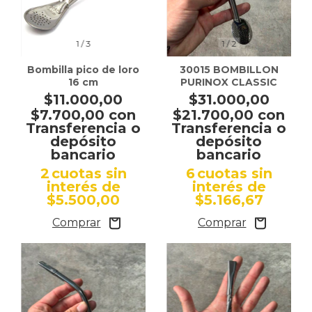
1
/
3
1
/
2
Bombilla pico de loro
30015 BOMBILLON
16 cm
PURINOX CLASSIC
$11.000,00
$31.000,00
$7.700,00
con
$21.700,00
con
Transferencia o
Transferencia o
depósito
depósito
bancario
bancario
2
cuotas sin
6
cuotas sin
interés de
interés de
$5.500,00
$5.166,67