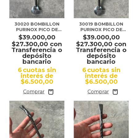
1
/
3
1
/
3
30020 BOMBILLON
30019 BOMBILLON
PURINOX PICO DE
PURINOX PICO DE
LORO CINCELADO
LORO LISO ANDES
$39.000,00
$39.000,00
$27.300,00
con
$27.300,00
con
Transferencia o
Transferencia o
depósito
depósito
bancario
bancario
6
cuotas sin
6
cuotas sin
interés de
interés de
$6.500,00
$6.500,00