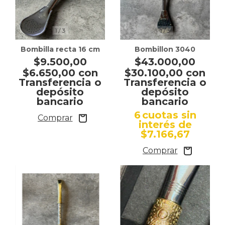
1
/
3
1
/
3
Bombilla recta 16 cm
Bombillon 3040
$9.500,00
$43.000,00
$6.650,00
con
$30.100,00
con
Transferencia o
Transferencia o
depósito
depósito
bancario
bancario
6
cuotas sin
interés de
$7.166,67