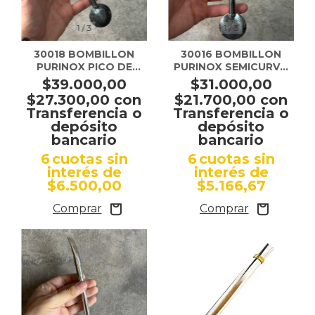
1
/
3
1
/
3
30018 BOMBILLON
30016 BOMBILLON
PURINOX PICO DE
PURINOX SEMICURVO
LORO CINCELADO
CINCELADO
$39.000,00
$31.000,00
ANDES
$27.300,00
con
$21.700,00
con
Transferencia o
Transferencia o
depósito
depósito
bancario
bancario
6
cuotas sin
6
cuotas sin
interés de
interés de
$6.500,00
$5.166,67