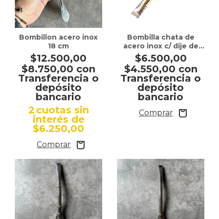
Bombillon acero inox
Bombilla chata de
18 cm
acero inox c/ dije de
bronce 18 cm
$12.500,00
$6.500,00
$8.750,00
con
$4.550,00
con
Transferencia o
Transferencia o
depósito
depósito
bancario
bancario
2
cuotas sin
interés de
$6.250,00