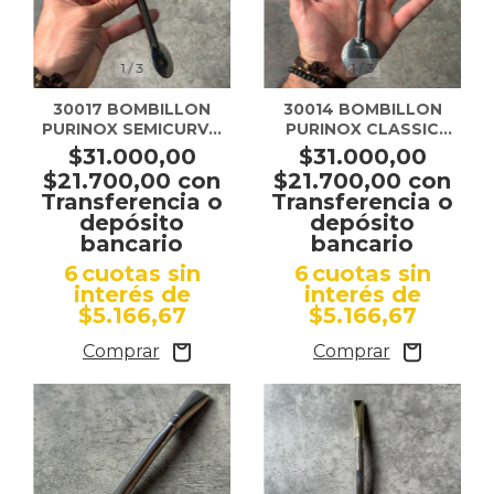
1
/
3
1
/
3
30017 BOMBILLON
30014 BOMBILLON
PURINOX SEMICURVO
PURINOX CLASSIC
LISO
CINCELADO
$31.000,00
$31.000,00
$21.700,00
con
$21.700,00
con
Transferencia o
Transferencia o
depósito
depósito
bancario
bancario
6
cuotas sin
6
cuotas sin
interés de
interés de
$5.166,67
$5.166,67