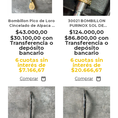
1
/
4
1
/
7
Bombillon Pico de Loro
30021 BOMBILLON
Cincelado de Alpaca y
PURINOX SOL DE
Bronce
MAYO ORO 18K
$43.000,00
$124.000,00
$30.100,00
con
$86.800,00
con
Transferencia o
Transferencia o
depósito
depósito
bancario
bancario
6
cuotas sin
6
cuotas sin
interés de
interés de
$7.166,67
$20.666,67