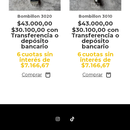
1
/
3
1
/
3
Bombillon 3020
Bombillon 3010
$43.000,00
$43.000,00
$30.100,00
con
$30.100,00
con
Transferencia o
Transferencia o
depósito
depósito
bancario
bancario
6
cuotas sin
6
cuotas sin
interés de
interés de
$7.166,67
$7.166,67