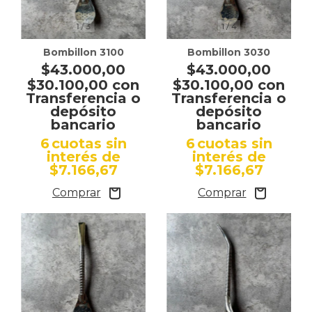
1
/
3
1
/
4
Bombillon 3100
Bombillon 3030
$43.000,00
$43.000,00
$30.100,00
con
$30.100,00
con
Transferencia o
Transferencia o
depósito
depósito
bancario
bancario
6
cuotas sin
6
cuotas sin
interés de
interés de
$7.166,67
$7.166,67