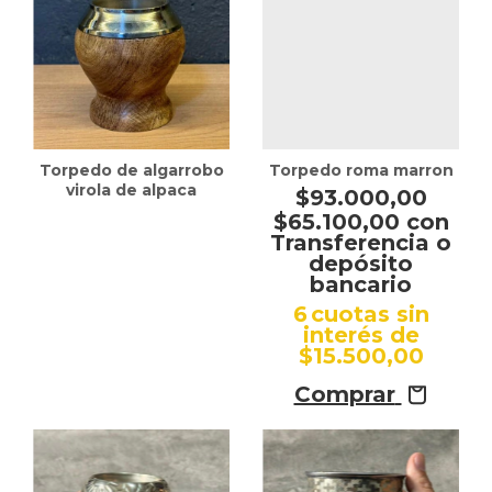
Torpedo de algarrobo
Torpedo roma marron
virola de alpaca
$93.000,00
$65.100,00
con
Transferencia o
depósito
bancario
6
cuotas sin
interés de
$15.500,00
Comprar