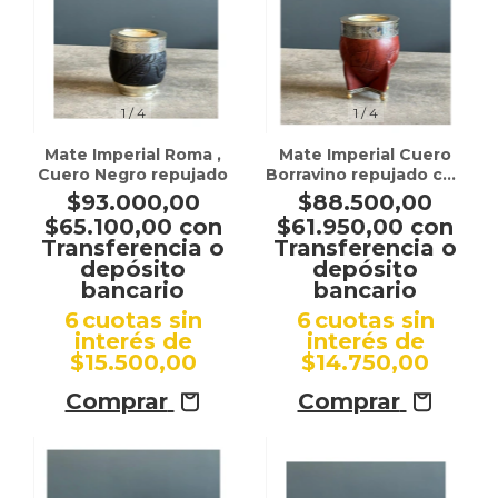
1
/
4
1
/
4
Mate Imperial Roma ,
Mate Imperial Cuero
Cuero Negro repujado
Borravino repujado con
base bolita
$93.000,00
$88.500,00
$65.100,00
con
$61.950,00
con
Transferencia o
Transferencia o
depósito
depósito
bancario
bancario
6
cuotas sin
6
cuotas sin
interés de
interés de
$15.500,00
$14.750,00
Comprar
Comprar