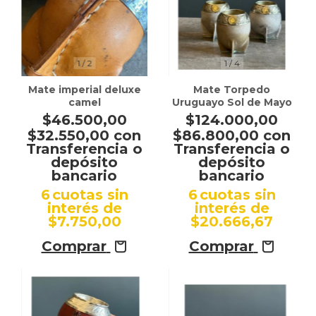
1
/
2
1
/
4
Mate imperial deluxe
Mate Torpedo
camel
Uruguayo Sol de Mayo
$46.500,00
$124.000,00
$32.550,00
con
$86.800,00
con
Transferencia o
Transferencia o
depósito
depósito
bancario
bancario
6
cuotas sin
6
cuotas sin
interés de
interés de
$7.750,00
$20.666,67
Comprar
Comprar