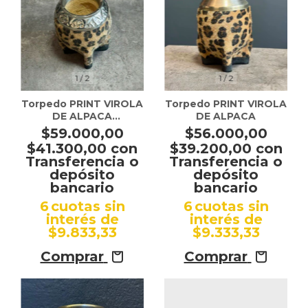
1
/
2
1
/
2
Torpedo PRINT VIROLA
Torpedo PRINT VIROLA
DE ALPACA
DE ALPACA
CINCELADA
$59.000,00
$56.000,00
$41.300,00
con
$39.200,00
con
Transferencia o
Transferencia o
depósito
depósito
bancario
bancario
6
cuotas sin
6
cuotas sin
interés de
interés de
$9.833,33
$9.333,33
Comprar
Comprar