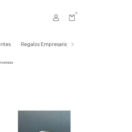
0
ntes
Regalos Empresariales
Quiénes Somos
incelada