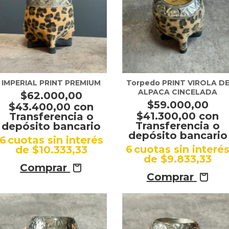
IMPERIAL PRINT PREMIUM
Torpedo PRINT VIROLA D
ALPACA CINCELADA
$62.000,00
$59.000,00
$43.400,00
con
$41.300,00
con
Transferencia o
Transferencia o
depósito bancario
depósito bancario
6
cuotas sin interés
6
cuotas sin interé
de
$10.333,33
de
$9.833,33
Comprar
Comprar