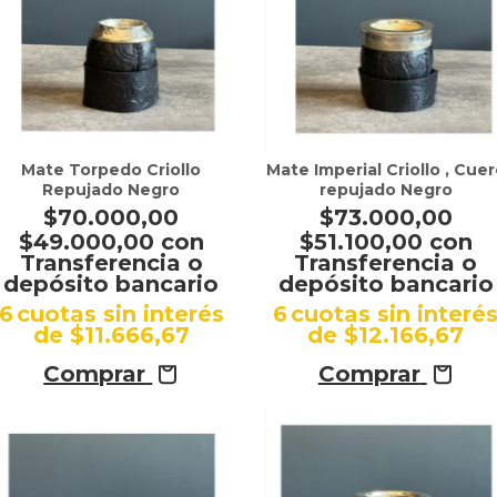
Mate Torpedo Criollo
Mate Imperial Criollo , Cue
Repujado Negro
repujado Negro
$70.000,00
$73.000,00
$49.000,00
con
$51.100,00
con
Transferencia o
Transferencia o
depósito bancario
depósito bancario
6
cuotas sin interés
6
cuotas sin interé
de
$11.666,67
de
$12.166,67
Comprar
Comprar