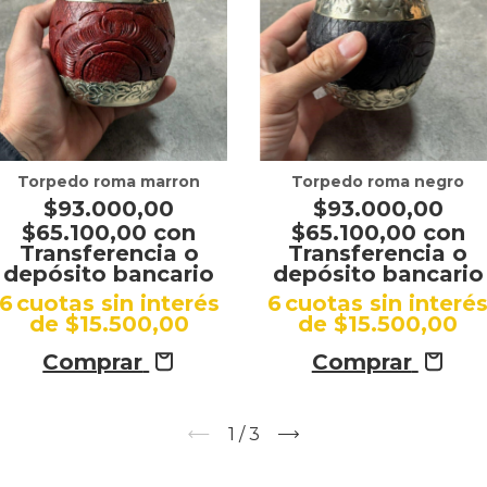
Torpedo roma marron
Torpedo roma negro
$93.000,00
$93.000,00
$65.100,00
con
$65.100,00
con
Transferencia o
Transferencia o
depósito bancario
depósito bancario
6
cuotas sin interés
6
cuotas sin interé
de
$15.500,00
de
$15.500,00
Comprar
Comprar
1
/
3