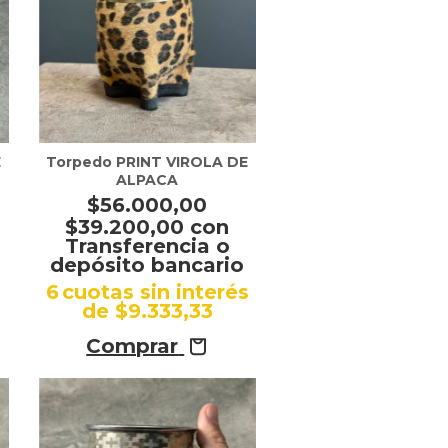
E
Torpedo PRINT VIROLA DE
ALPACA
$56.000,00
$39.200,00
con
Transferencia o
depósito bancario
s
6
cuotas sin interés
de
$9.333,33
Comprar