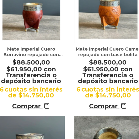
Mate Imperial Cuero
Mate Imperial Cuero Came
Borravino repujado con
repujado con base bolita
base bolita
$88.500,00
$88.500,00
$61.950,00
con
$61.950,00
con
Transferencia o
Transferencia o
depósito bancario
depósito bancario
6
cuotas sin interés
6
cuotas sin interé
de
$14.750,00
de
$14.750,00
Comprar
Comprar