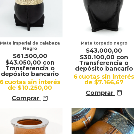
Mate imperial de calabaza
Mate torpedo negro
Negro
$43.000,00
$61.500,00
$30.100,00
con
$43.050,00
con
Transferencia o
Transferencia o
depósito bancario
depósito bancario
6
cuotas sin interé
6
cuotas sin interés
de
$7.166,67
de
$10.250,00
Comprar
Comprar