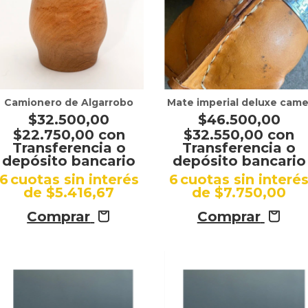
Camionero de Algarrobo
Mate imperial deluxe came
$32.500,00
$46.500,00
$22.750,00
con
$32.550,00
con
Transferencia o
Transferencia o
depósito bancario
depósito bancario
6
cuotas sin interés
6
cuotas sin interé
de
$5.416,67
de
$7.750,00
Comprar
Comprar