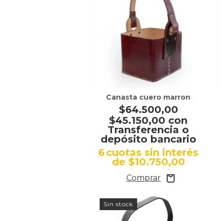
Canasta cuero marron
$64.500,00
$45.150,00
con
Transferencia o
depósito bancario
6
cuotas sin interés
de
$10.750,00
Sin stock