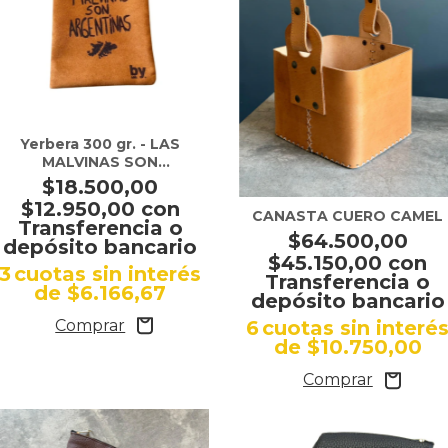
Yerbera 300 gr. - LAS
MALVINAS SON
ARGENTINAS
$18.500,00
$12.950,00
con
CANASTA CUERO CAMEL
Transferencia o
$64.500,00
depósito bancario
$45.150,00
con
3
cuotas sin interés
Transferencia o
de
$6.166,67
depósito bancario
6
cuotas sin interé
de
$10.750,00