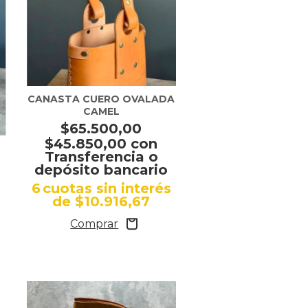
CANASTA CUERO OVALADA
CAMEL
$65.500,00
$45.850,00
con
Transferencia o
depósito bancario
6
cuotas sin interés
de
$10.916,67
s