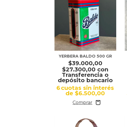
YERBERA BALDO 500 GR
$39.000,00
$27.300,00
con
Transferencia o
depósito bancario
6
cuotas sin interés
de
$6.500,00