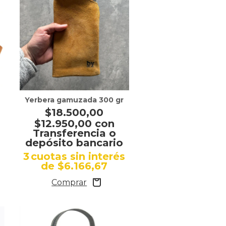
Yerbera gamuzada 300 gr
$18.500,00
$12.950,00
con
Transferencia o
depósito bancario
3
cuotas sin interés
s
de
$6.166,67