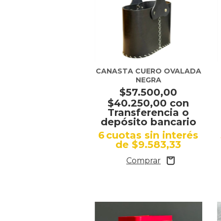
CANASTA CUERO OVALADA
NEGRA
$57.500,00
$40.250,00
con
Transferencia o
depósito bancario
6
cuotas sin interés
de
$9.583,33